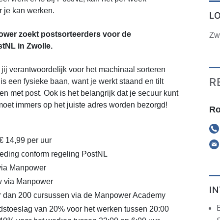
ur je kan werken.
L
wer zoekt postsorteerders voor de
Zw
stNL in Zwolle.
 jij verantwoordelijk voor het machinaal sorteren
R
 is een fysieke baan, want je werkt staand en tilt
n met post. Ook is het belangrijk dat je secuur kunt
moet immers op het juiste adres worden bezorgd!
Ro
€ 14,99 per uur
eding conform regeling PostNL
 via Manpower
w via Manpower
I
r dan 200 cursussen via de Manpower Academy
dstoeslag van 20% voor het werken tussen 20:00