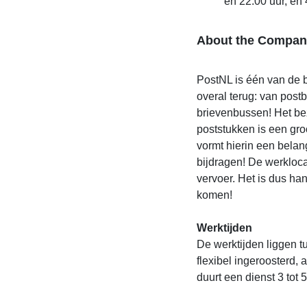
en 22:00 uur, en
About the Compan
PostNL is één van de b
overal terug: van post
brievenbussen! Het be
poststukken is een gro
vormt hierin een belan
bijdragen! De werkloca
vervoer. Het is dus han
komen!
Werktijden
De werktijden liggen t
flexibel ingeroosterd,
duurt een dienst 3 tot 