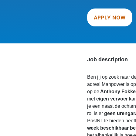
APPLY NOW
Job description
Ben jij op zoek naar de
adres! Manpower is op
op de
Anthony Fokker
met
eigen vervoer
kan
je een naast de ochtend
rol is er
geen urengar
PostNL te bieden heeft
week beschikbaar be
het afhankelijk is hoev