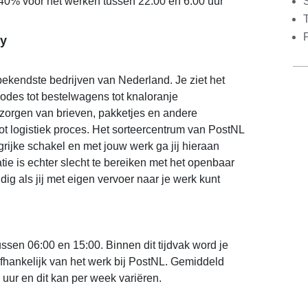
S
 40% voor het werken tussen 22:00 en 6:00 uur
y
ekendste bedrijven van Nederland. Je ziet het
bodes tot bestelwagens tot knaloranje
zorgen van brieven, pakketjes en andere
ot logistiek proces. Het sorteercentrum van PostNL
grijke schakel en met jouw werk ga jij hieraan
tie is echter slecht te bereiken met het openbaar
dig als jij met eigen vervoer naar je werk kunt
ussen 06:00 en 15:00. Binnen dit tijdvak word je
 afhankelijk van het werk bij PostNL. Gemiddeld
5 uur en dit kan per week variëren.