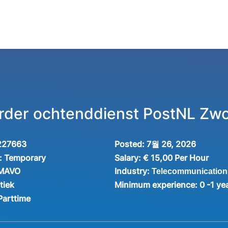
rder ochtenddienst PostNL Zwo
227663
Posted:
7월 26, 2026
:
Temporary
Salary:
€ 15,00 Per Hour
Industry:
 MAVO
Telecommunication
tiek
Minimum experience:
0 -1 ye
Parttime