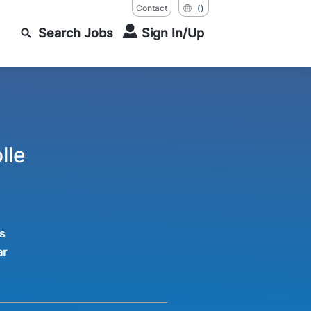
Contact
()
Search Jobs
Sign In/Up
lle
s
ar