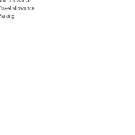
hift allowance
Travel allowance
Parking