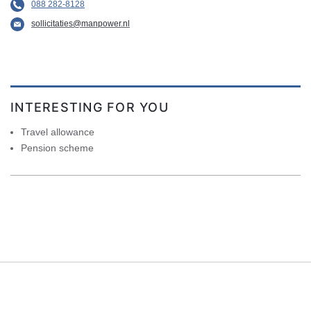
088 282-8128
sollicitaties@manpower.nl
INTERESTING FOR YOU
Travel allowance
Pension scheme