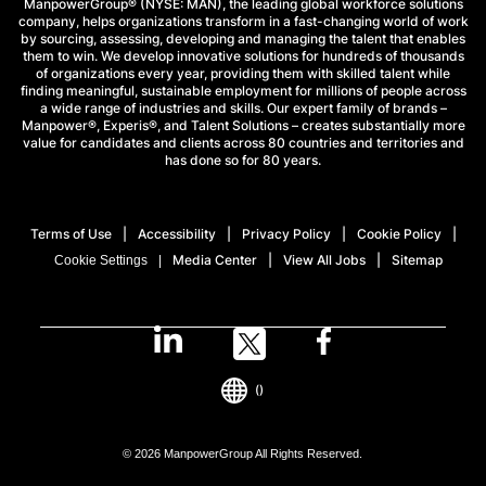
ManpowerGroup® (NYSE: MAN), the leading global workforce solutions
company, helps organizations transform in a fast-changing world of work
by sourcing, assessing, developing and managing the talent that enables
them to win. We develop innovative solutions for hundreds of thousands
of organizations every year, providing them with skilled talent while
finding meaningful, sustainable employment for millions of people across
a wide range of industries and skills. Our expert family of brands –
Manpower®, Experis®, and Talent Solutions – creates substantially more
value for candidates and clients across 80 countries and territories and
has done so for 80 years.
Terms of Use
Accessibility
Privacy Policy
Cookie Policy
Media Center
View All Jobs
Sitemap
Cookie Settings
()
© 2026 ManpowerGroup All Rights Reserved.