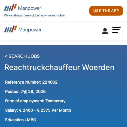
USE THE APP
We’ve always been global, now we’re mobile!
< SEARCH JOBS
Reachtruckchauffeur Woerden
Reference Number:
224062
Posted:
7월 29, 2026
Form of employment:
Temporary
Salary:
€ 2400 - € 2575 Per Month
Education :
MBO