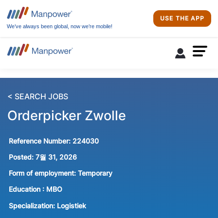
USE THE APP
We’ve always been global, now we’re mobile!
< SEARCH JOBS
Orderpicker Zwolle
Reference Number:
224030
Posted:
7월 31, 2026
Form of employment:
Temporary
Education :
MBO
Specialization:
Logistiek