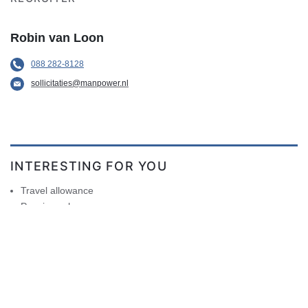
Robin van Loon
088 282-8128
sollicitaties@manpower.nl
INTERESTING FOR YOU
Travel allowance
Pension scheme