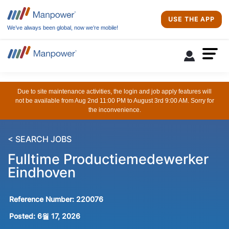
USE THE APP
We’ve always been global, now we’re mobile!
Due to site maintenance activities, the login and job apply features will
not be available from Aug 2nd 11:00 PM to August 3rd 9:00 AM. Sorry for
the inconvenience.
< SEARCH JOBS
Fulltime Productiemedewerker
Eindhoven
Reference Number:
220076
Posted:
6월 17, 2026