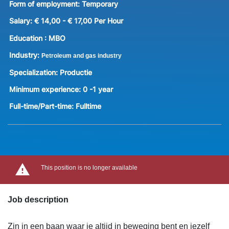
Form of employment:
Temporary
Salary:
€ 14,00 - € 17,00 Per Hour
Education :
MBO
Industry:
Petroleum and gas industry
Specialization:
Productie
Minimum experience:
0 -1 year
Full-time/Part-time:
Fulltime
This position is no longer available
Job description
Zin in een baan waar je altijd in beweging bent en jezelf