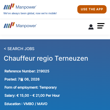
USE THE APP
We’ve always been global, now we’re mobile!
< SEARCH JOBS
Chauffeur regio Terneuzen
Reference Number:
219025
Posted:
7월 06, 2026
Form of employment:
Temporary
Salary:
€ 15,00 - € 21,00 Per Hour
Education :
VMBO / MAVO