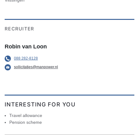
RECRUITER
Robin van Loon
088 282-8128
sollicitaties@manpower.nl
INTERESTING FOR YOU
Travel allowance
Pension scheme