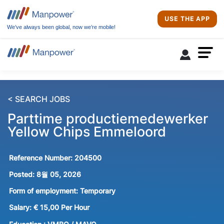
USE THE APP
We’ve always been global, now we’re mobile!
< SEARCH JOBS
Parttime productiemedewerker
Yellow Chips Emmeloord
Reference Number:
204500
Posted:
8월 05, 2026
Form of employment:
Temporary
Salary:
€ 15,00 Per Hour