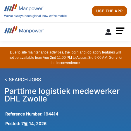
USE THE APP
We’ve always been global, now we’re mobile!
Due to site maintenance activities, the login and job apply features will
not be available from Aug 2nd 11:00 PM to August 3rd 9:00 AM. Sorry for
the inconvenience.
< SEARCH JOBS
Parttime logistiek medewerker
DHL Zwolle
Reference Number:
194414
Posted:
7월 14, 2026