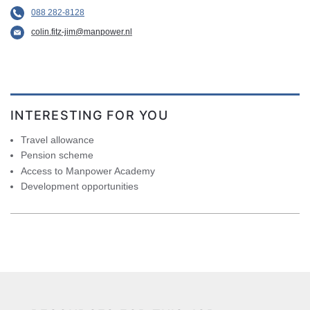
088 282-8128
colin.fitz-jim@manpower.nl
INTERESTING FOR YOU
Travel allowance
Pension scheme
Access to Manpower Academy
Development opportunities