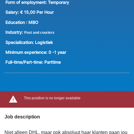
Form of employment:
Temporary
Salary:
€ 15,00 Per Hour
Education :
MBO
Industry:
Post and couriers
Specialization:
Logistiek
Minimum experience:
0 -1 year
Full-time/Part-time:
Parttime
This position is no longer available
Job description
Niet alleen DHL, maar ook absoluut haar klanten gaan jou