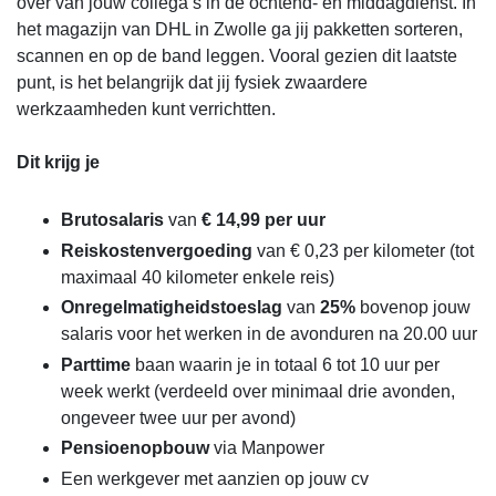
over van jouw collega’s in de ochtend- en middagdienst. In
het magazijn van DHL in Zwolle ga jij pakketten sorteren,
scannen en op de band leggen. Vooral gezien dit laatste
punt, is het belangrijk dat jij fysiek zwaardere
werkzaamheden kunt verrichtten.
Dit krijg je
Brutosalaris
van
€ 14,99 per uur
Reiskostenvergoeding
van € 0,23 per kilometer (tot
maximaal 40 kilometer enkele reis)
Onregelmatigheidstoeslag
van
25%
bovenop jouw
salaris voor het werken in de avonduren na 20.00 uur
Parttime
baan waarin je in totaal 6 tot 10 uur per
week werkt (verdeeld over minimaal drie avonden,
ongeveer twee uur per avond)
Pensioenopbouw
via Manpower
Een werkgever met aanzien op jouw cv