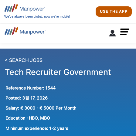
USE THE APP
We’ve always been global, now we’re mobile!
< SEARCH JOBS
Tech Recruiter Government
Reference Number:
1544
Posted:
3월 17, 2026
Salary:
€ 3000 - € 5000 Per Month
Education :
HBO, MBO
Minimum experience:
1-2 years