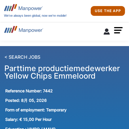
USE THE APP
We’ve always been global, now we’re mobile!
< SEARCH JOBS
Parttime productiemedewerker
Yellow Chips Emmeloord
Reference Number:
7442
Posted:
8月 05, 2026
Form of employment:
Temporary
Salary:
€ 15,00 Per Hour