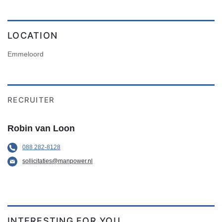
LOCATION
Emmeloord
RECRUITER
Robin van Loon
088 282-8128
sollicitaties@manpower.nl
INTERESTING FOR YOU