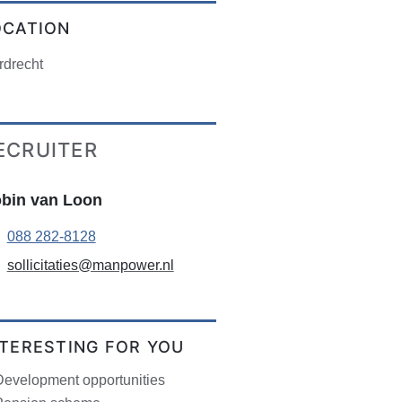
OCATION
rdrecht
ECRUITER
bin van Loon
088 282-8128
sollicitaties@manpower.nl
NTERESTING FOR YOU
Development opportunities