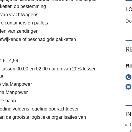
kketten op bestemming
L
 van vrachtwagens
Do
olcontainers en pallets
len van zendingen
afwijkende of beschadigde pakketten
R
n € 14,99
Ro
 tussen 00:00 en 02:00 uur en van 20% tussen
ur
 via Manpower
 via Manpower
ime baan
eding volgens regeling opdrachtgever
I
an de grootste logistieke organisaties van