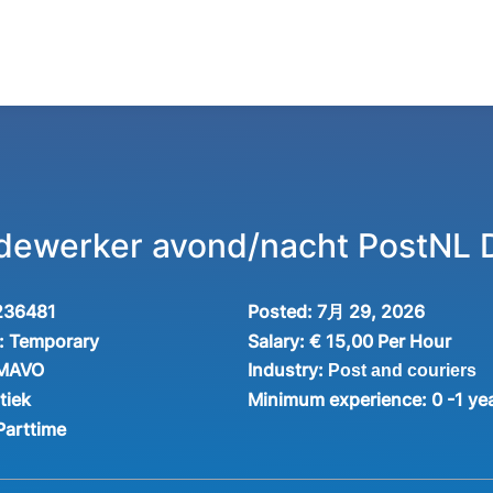
dewerker avond/nacht PostNL 
236481
Posted:
7月 29, 2026
:
Temporary
Salary:
€ 15,00 Per Hour
Industry:
 MAVO
Post and couriers
tiek
Minimum experience:
0 -1 ye
Parttime