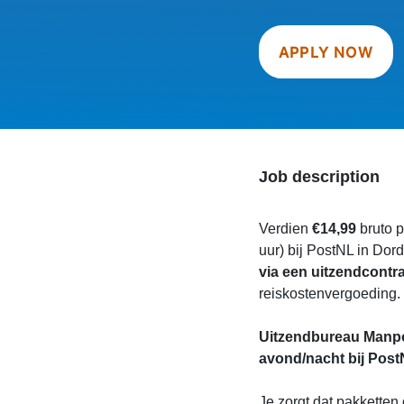
APPLY NOW
Job description
Verdien
€14,99
bruto p
uur) bij PostNL in Dor
via een uitzendcontra
reiskostenvergoeding. S
Uitzendbureau Manpo
avond/nacht bij Post
Je zorgt dat pakketten 