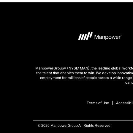
ManpowerGroup® (NYSE: MAN), the leading global workforc
the talent that enables them to win. We develop innovative
employment for millions of people across a wide range o
cand
Terms of Use
Accessibil
© 2026 ManpowerGroup All Rights Reserved.