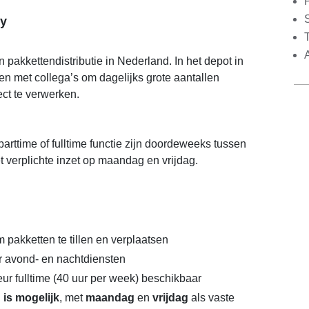
S
y
n pakkettendistributie in Nederland. In het depot in
n met collega’s om dagelijks grote aantallen
ect te verwerken.
arttime of fulltime functie zijn doordeweeks tussen
t verplichte inzet op maandag en vrijdag.
m pakketten te tillen en verplaatsen
r avond- en nachtdiensten
eur fulltime (40 uur per week) beschikbaar
 is mogelijk
, met
maandag
en
vrijdag
als vaste