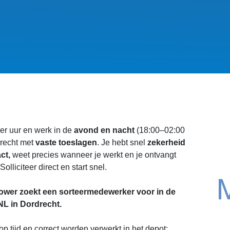
er uur en werk in de
avond en nacht
(18:00–02:00
drecht met
vaste toeslagen
. Je hebt snel
zekerheid
ct,
weet precies wanneer je werkt en je ontvangt
olliciteer direct en start snel.
wer zoekt een sorteermedewerker voor in de
NL in Dordrecht.
op tijd en correct worden verwerkt in het depot: