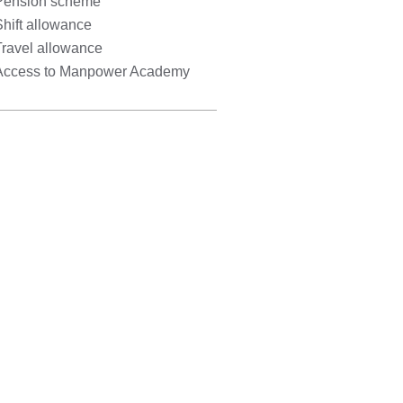
Pension scheme
hift allowance
Travel allowance
Access to Manpower Academy