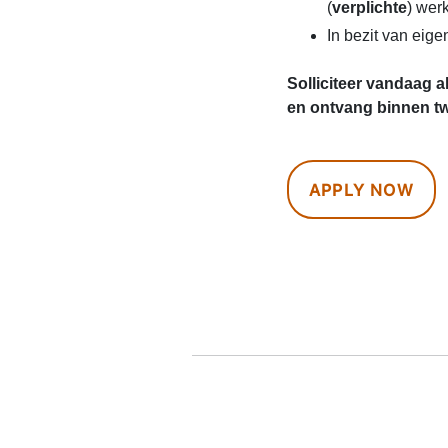
(
verplichte
) wer
In bezit van eig
Solliciteer vandaag 
en ontvang binnen t
APPLY NOW