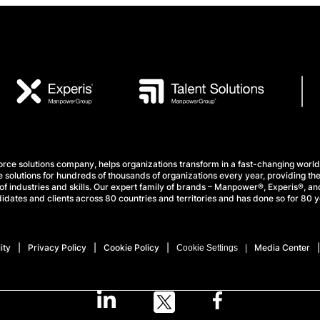
e solutions company, helps organizations transform in a fast-changing world
 solutions for hundreds of thousands of organizations every year, providing the
f industries and skills. Our expert family of brands – Manpower®, Experis®, and
idates and clients across 80 countries and territories and has done so for 80 y
ity
Privacy Policy
Cookie Policy
Media Center
Cookie Settings