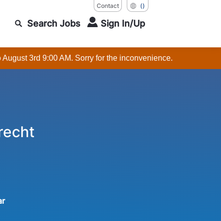
Contact
()
Search Jobs
Sign In/Up
o August 3rd 9:00 AM. Sorry for the inconvenience.
recht
ar