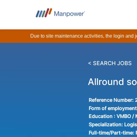
Due to site maintenance activities, the login and
< SEARCH JOBS
Allround s
Reference Number:
Form of employment
Education :
VMBO /
Specialization:
Logis
Full-time/Part-time: