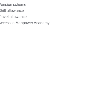
Pension scheme
hift allowance
Travel allowance
Access to Manpower Academy