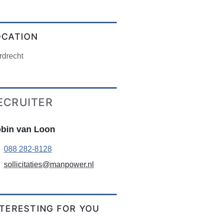
OCATION
rdrecht
ECRUITER
bin van Loon
088 282-8128
sollicitaties@manpower.nl
NTERESTING FOR YOU