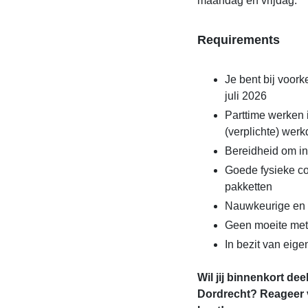
maandag en vrijdag.
Requirements
Je bent bij voork
juli 2026
Parttime werken 
(verplichte) wer
Bereidheid om in
Goede fysieke con
pakketten
Nauwkeurige en 
Geen moeite met
In bezit van eig
Wil jij binnenkort de
Dordrecht? Reageer v