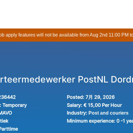
 job apply features will not be available from Aug 2nd 11:00 PM t
orteermedewerker PostNL Dord
236442
Posted:
7月 29, 2026
:
Temporary
Salary:
€ 15,00 Per Hour
Industry:
 MAVO
Post and couriers
tiek
Minimum experience:
0 -1 ye
Parttime