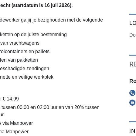
cht (startdatum is 16 juli 2026).
edewerker ga jij je bezighouden met de volgende
L
ketten op de juiste bestemming
Do
 van vrachtwagens
olcontainers en pallets
len van pakketten
R
beschadigde zendingen
nette en veilige werkplek
Ro
n € 14,99
 tussen 00:00 en 02:00 uur en van 20% tussen
ur
 via Manpower
I
 via Manpower