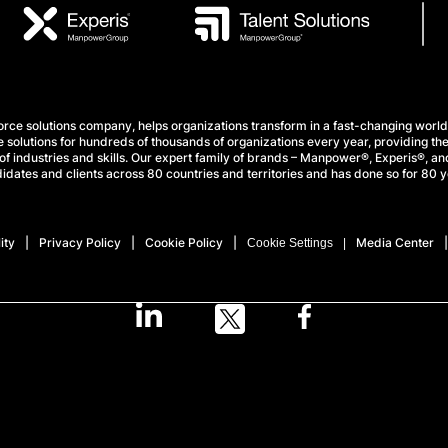
e solutions company, helps organizations transform in a fast-changing world
 solutions for hundreds of thousands of organizations every year, providing the
f industries and skills. Our expert family of brands – Manpower®, Experis®, and
idates and clients across 80 countries and territories and has done so for 80 y
ity
Privacy Policy
Cookie Policy
Media Center
Cookie Settings