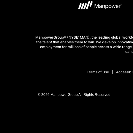
ManpowerGroup® (NYSE: MAN), the leading global workforc
the talent that enables them to win. We develop innovative
employment for millions of people across a wide range o
cand
Terms of Use
Accessibil
© 2026 ManpowerGroup All Rights Reserved.