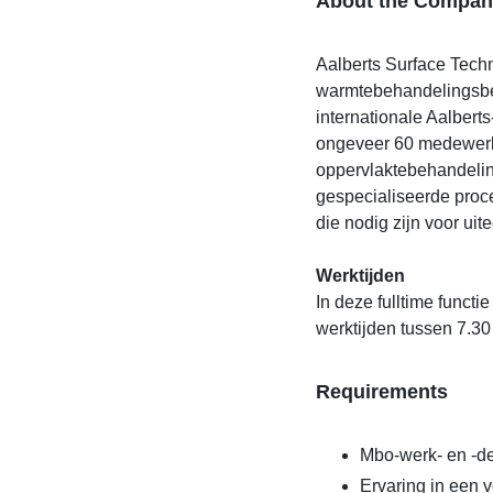
About the Compan
Aalberts Surface Tech
warmtebehandelingsbed
internationale Aalbert
ongeveer 60 medewerk
oppervlaktebehandelin
gespecialiseerde proc
die nodig zijn voor ui
Werktijden
In deze fulltime functi
werktijden tussen 7.30
Requirements
Mbo-werk- en -de
Ervaring in een v