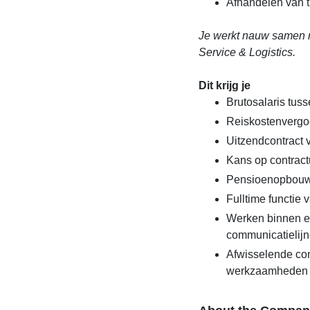
Afhandelen van 
Je werkt nauw samen m
Service & Logistics.
Dit krijg je
Brutosalaris tuss
Reiskostenvergo
Uitzendcontract
Kans op contract
Pensioenopbouw
Fulltime functie 
Werken binnen e
communicatielij
Afwisselende com
werkzaamheden