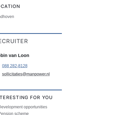
OCATION
ndhoven
ECRUITER
bin van Loon
088 282-8128
sollicitaties@manpower.nl
NTERESTING FOR YOU
Development opportunities
Pension scheme