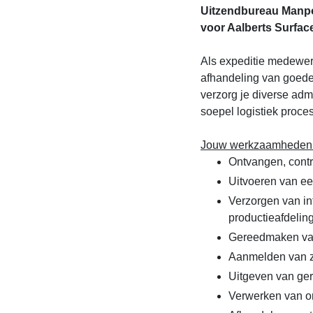
Uitzendbureau Manpo
voor Aalberts Surfac
Als expeditie medewerk
afhandeling van goede
verzorg je diverse ad
soepel logistiek proces
Jouw werkzaamheden b
Ontvangen, cont
Uitvoeren van ee
Verzorgen van in
productieafdelin
Gereedmaken van
Aanmelden van ze
Uitgeven van ge
Verwerken van ord