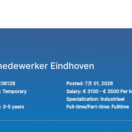
medewerker Eindhoven
236128
Posted:
7月 01, 2026
:
Temporary
Salary:
€ 3100 - € 3500 Per 
Specialization:
Industrieel
e:
3-5 years
Full-time/Part-time:
Fulltime