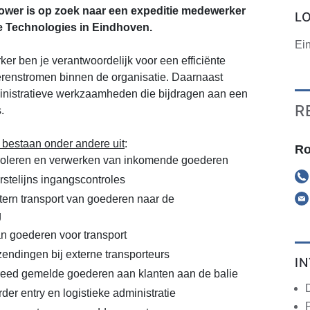
wer is op zoek naar een expeditie medewerker
L
e Technologies in Eindhoven.
Ei
er ben je verantwoordelijk voor een efficiënte
renstromen binnen de organisatie. Daarnaast
ministratieve werkzaamheden die bijdragen aan een
R
.
estaan onder andere uit
:
Ro
roleren en verwerken van inkomende goederen
rstelijns ingangscontroles
tern transport van goederen naar de
g
 goederen voor transport
ndingen bij externe transporteurs
I
reed gemelde goederen aan klanten aan de balie
er entry en logistieke administratie