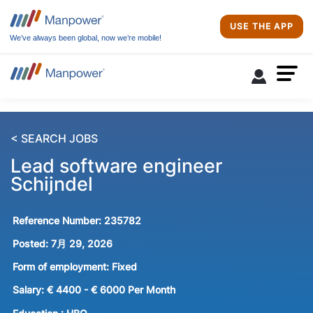
USE THE APP
We’ve always been global, now we’re mobile!
< SEARCH JOBS
Lead software engineer
Schijndel
Reference Number:
235782
Posted:
7月 29, 2026
Form of employment:
Fixed
Salary:
€ 4400 - € 6000 Per Month