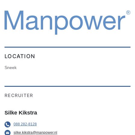
LOCATION
Sneek
RECRUITER
Silke Kikstra
088 282-8128
silke.kikstra@manpower.nl