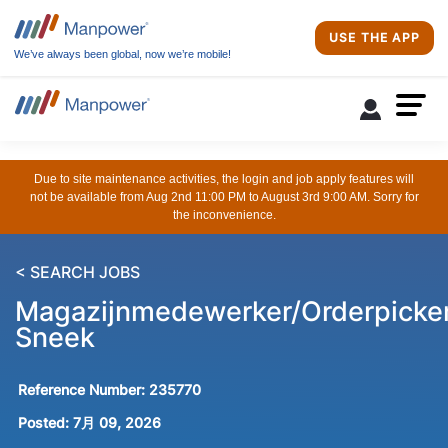
USE THE APP
We’ve always been global, now we’re mobile!
Due to site maintenance activities, the login and job apply features will
not be available from Aug 2nd 11:00 PM to August 3rd 9:00 AM. Sorry for
the inconvenience.
< SEARCH JOBS
Magazijnmedewerker/Orderpicke
Sneek
Reference Number:
235770
Posted:
7月 09, 2026