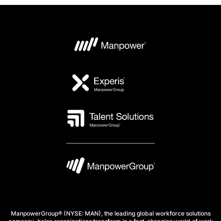
ManpowerGroup® (NYSE: MAN), the leading global workforce solutions