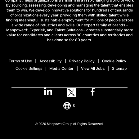
company, helps organizations transform in a fast-changing world of work
by sourcing, assessing, developing and managing the talent that enables
them to win. We develop innovative solutions for hundreds of thousands
of organizations every year, providing them with skilled talent while
finding meaningful, sustainable employment for millions of people across
a wide range of industries and skills. Our expert family of brands –
Manpower®, Experis®, and Talent Solutions – creates substantially more
value for candidates and clients across 80 countries and territories and
has done so for 80 years.
Terms of Use
Accessibility
Privacy Policy
Cookie Policy
Media Center
View All Jobs
Sitemap
Cookie Settings
()
© 2026 ManpowerGroup All Rights Reserved.