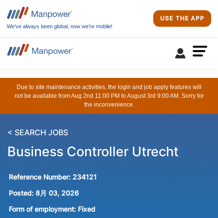
USE THE APP
We’ve always been global, now we’re mobile!
Due to site maintenance activities, the login and job apply features will
not be available from Aug 2nd 11:00 PM to August 3rd 9:00 AM. Sorry for
the inconvenience.
< SEARCH JOBS
Business Controller Utrecht
Reference Number:
234121
Posted:
8月 03, 2026
Form of employment:
Fixed