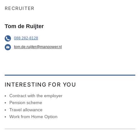
RECRUITER
Tom de Ruijter
088 282-8128
tom.de.ruijter@manpower.nl
INTERESTING FOR YOU
Contract with the employer
Pension scheme
Travel allowance
Work from Home Option