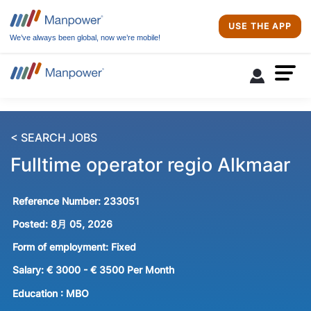
USE THE APP
We’ve always been global, now we’re mobile!
< SEARCH JOBS
Fulltime operator regio Alkmaar
Reference Number:
233051
Posted:
8月 05, 2026
Form of employment:
Fixed
Salary:
€ 3000 - € 3500 Per Month
Education :
MBO