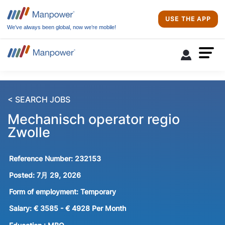
USE THE APP
We’ve always been global, now we’re mobile!
< SEARCH JOBS
Mechanisch operator regio
Zwolle
Reference Number:
232153
Posted:
7月 29, 2026
Form of employment:
Temporary
Salary:
€ 3585 - € 4928 Per Month