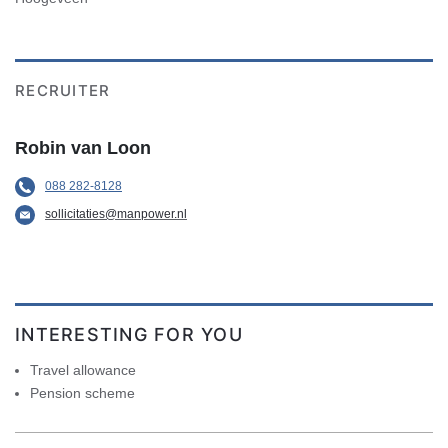
RECRUITER
Robin van Loon
088 282-8128
sollicitaties@manpower.nl
INTERESTING FOR YOU
Travel allowance
Pension scheme