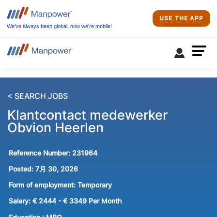
USE THE APP
We’ve always been global, now we’re mobile!
< SEARCH JOBS
Klantcontact medewerker
Obvion Heerlen
Reference Number:
231964
Posted:
7月 30, 2026
Form of employment:
Temporary
Salary:
€ 2444 - € 3349 Per Month