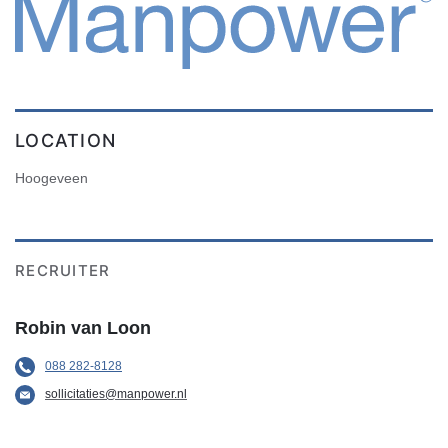
LOCATION
Hoogeveen
RECRUITER
Robin van Loon
088 282-8128
sollicitaties@manpower.nl