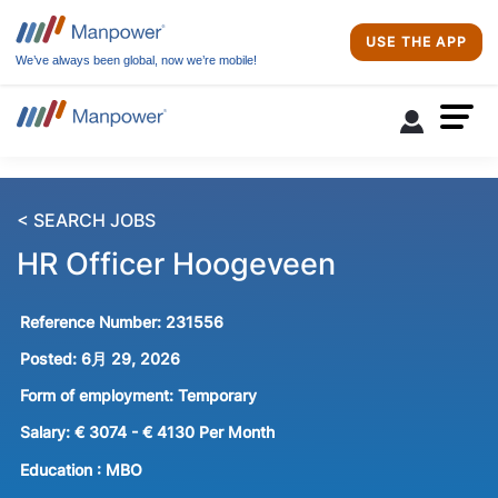
USE THE APP
We’ve always been global, now we’re mobile!
< SEARCH JOBS
HR Officer Hoogeveen
Reference Number:
231556
Posted:
6月 29, 2026
Form of employment:
Temporary
Salary:
€ 3074 - € 4130 Per Month
Education :
MBO