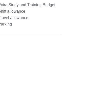
Extra Study and Training Budget
hift allowance
Travel allowance
Parking