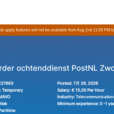
 job apply features will not be available from Aug 2nd 11:00 PM t
rder ochtenddienst PostNL Zwo
227663
Posted:
7月 26, 2026
:
Temporary
Salary:
€ 15,00 Per Hour
Industry:
 MAVO
Telecommunication
tiek
Minimum experience:
0 -1 ye
Parttime