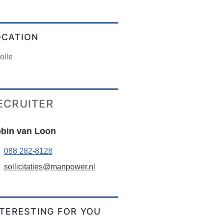
OCATION
olle
ECRUITER
bin van Loon
088 282-8128
sollicitaties@manpower.nl
NTERESTING FOR YOU