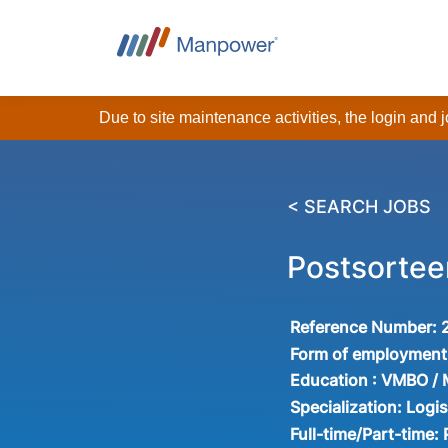
Due to site maintenance activities, the login and
< SEARCH JOBS
Postsortee
Reference Number:
Form of employment
Education :
VMBO /
Specialization:
Logis
Full-time/Part-time: