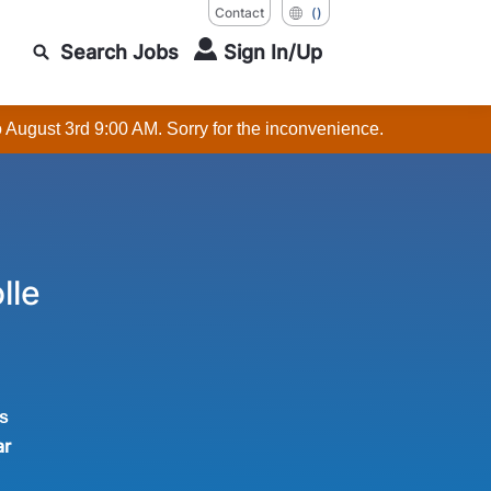
Contact
()
Search Jobs
Sign In/Up
o August 3rd 9:00 AM. Sorry for the inconvenience.
lle
s
ar