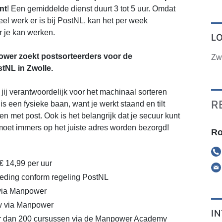
nt
! Een gemiddelde dienst duurt 3 tot 5 uur. Omdat
eel werk er is bij PostNL, kan het per week
ur je kan werken.
L
wer zoekt postsorteerders voor de
Zw
stNL in Zwolle.
 jij verantwoordelijk voor het machinaal sorteren
R
 is een fysieke baan, want je werkt staand en tilt
n met post. Ook is het belangrijk dat je secuur kunt
moet immers op het juiste adres worden bezorgd!
Ro
€ 14,99 per uur
eding conform regeling PostNL
 via Manpower
w via Manpower
I
r dan 200 cursussen via de Manpower Academy