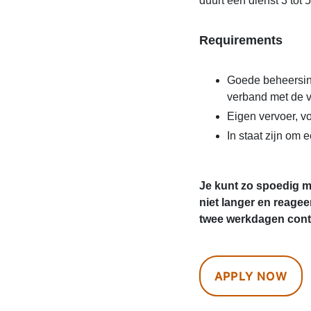
duurt een dienst 3 tot 
Requirements
Goede beheersing
verband met de v
Eigen vervoer, v
In staat zijn om
Je kunt zo spoedig m
niet langer en reag
twee werkdagen conta
APPLY NOW