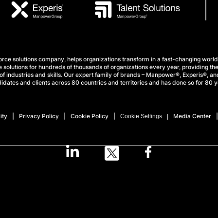
e solutions company, helps organizations transform in a fast-changing world
 solutions for hundreds of thousands of organizations every year, providing the
f industries and skills. Our expert family of brands – Manpower®, Experis®, and
idates and clients across 80 countries and territories and has done so for 80 y
ity
Privacy Policy
Cookie Policy
Media Center
Cookie Settings