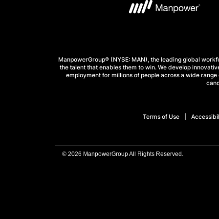
ManpowerGroup® (NYSE: MAN), the leading global workforc
the talent that enables them to win. We develop innovative
employment for millions of people across a wide range o
cand
Terms of Use
Accessibil
© 2026 ManpowerGroup All Rights Reserved.