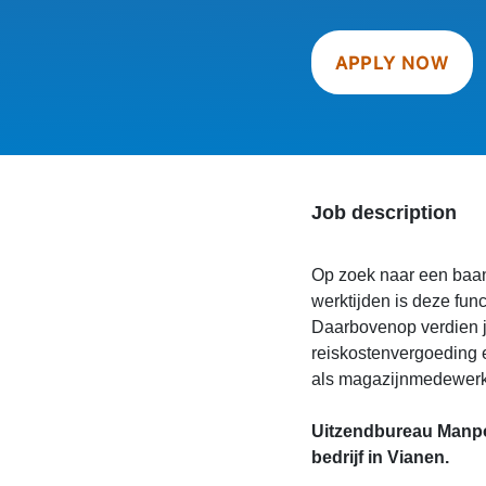
APPLY NOW
Job description
Op zoek naar een baan 
werktijden is deze fun
Daarbovenop verdien je 
reiskostenvergoeding en
als magazijnmedewerk
Uitzendbureau Manpo
bedrijf in Vianen.