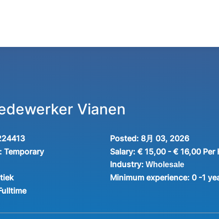
edewerker Vianen
224413
Posted:
8月 03, 2026
:
Temporary
Salary:
€ 15,00 - € 16,00 Per
Industry:
Wholesale
tiek
Minimum experience:
0 -1 ye
Fulltime