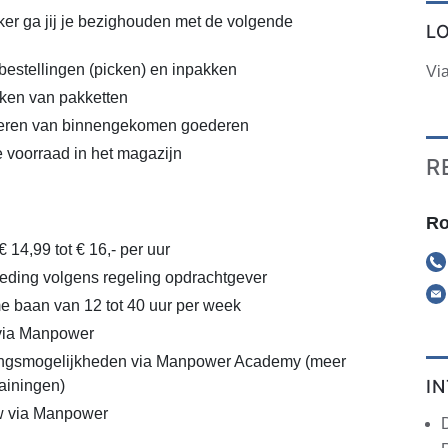
r ga jij je bezighouden met de volgende
L
estellingen (picken) en inpakken
Vi
ken van pakketten
oleren van binnengekomen goederen
 voorraad in het magazijn
R
Ro
€ 14,99 tot € 16,- per uur
eding volgens regeling opdrachtgever
ime baan van 12 tot 40 uur per week
 via Manpower
lingsmogelijkheden via Manpower Academy (meer
I
rainingen)
w via Manpower