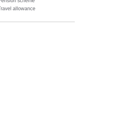
Pension scheme
Travel allowance