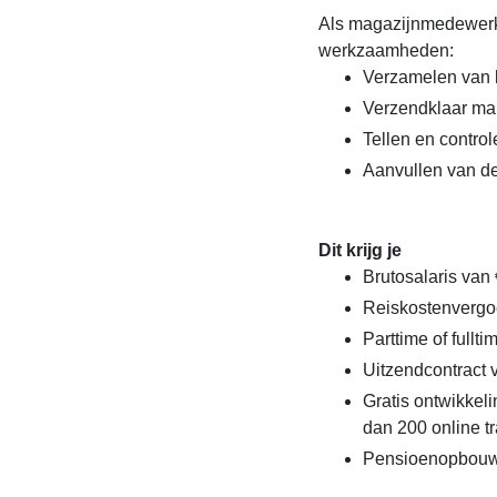
Als magazijnmedewerke
werkzaamheden:
Verzamelen van b
Verzendklaar ma
Tellen en contr
Aanvullen van de
Dit krijg je
Brutosalaris van 
Reiskostenvergo
Parttime of fullt
Uitzendcontract
Gratis ontwikke
dan 200 online t
Pensioenopbou