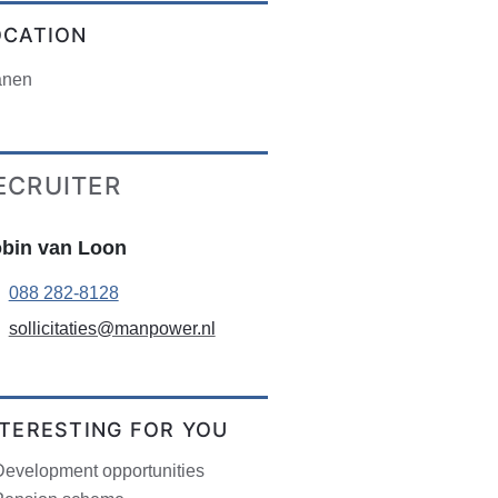
OCATION
anen
ECRUITER
bin van Loon
088 282-8128
sollicitaties@manpower.nl
NTERESTING FOR YOU
Development opportunities