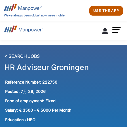
USE THE APP
We’ve always been global, now we’re mobile!
< SEARCH JOBS
HR Adviseur Groningen
Reference Number:
222750
Posted:
7月 29, 2026
Form of employment:
Fixed
Salary:
€ 3500 - € 5000 Per Month
Education :
HBO