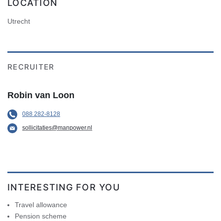
LOCATION
Utrecht
RECRUITER
Robin van Loon
088 282-8128
sollicitaties@manpower.nl
INTERESTING FOR YOU
Travel allowance
Pension scheme