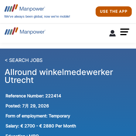
USE THE APP
We’ve always been global, now we’re mobile!
< SEARCH JOBS
Allround winkelmedewerker
Utrecht
Reference Number:
222414
Posted:
7月 29, 2026
Form of employment:
Temporary
Salary:
€ 2700 - € 2880 Per Month