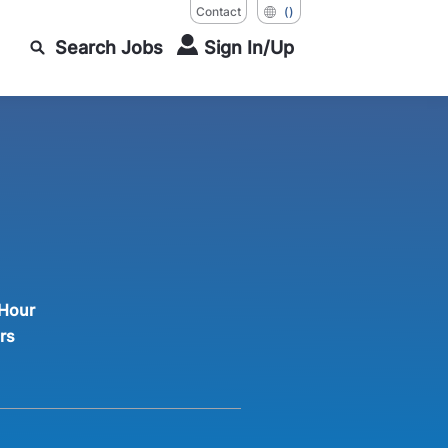
Contact
()
Search Jobs
Sign In/Up
 Hour
rs