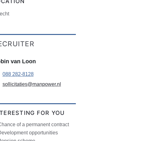
OCATION
echt
ECRUITER
bin van Loon
088 282-8128
sollicitaties@manpower.nl
NTERESTING FOR YOU
Chance of a permanent contract
Development opportunities
Pension scheme