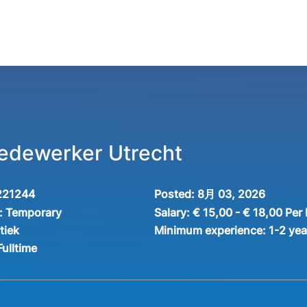
edewerker Utrecht
221244
Posted:
8月 03, 2026
:
Temporary
Salary:
€ 15,00 - € 18,00 Per
tiek
Minimum experience:
1-2 yea
Fulltime