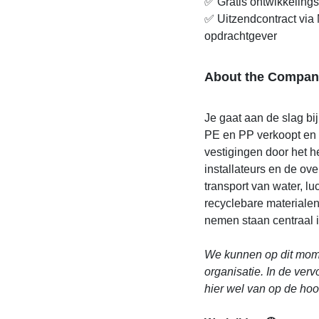
✅ Gratis ontwikkelin
✅ Uitzendcontract via 
opdrachtgever
About the Compan
Je gaat aan de slag bi
PE en PP verkoopt en m
vestigingen door het 
installateurs en de ov
transport van water, l
recyclebare materiale
nemen staan centraal in
We kunnen op dit mome
organisatie. In de ver
hier wel van op de ho