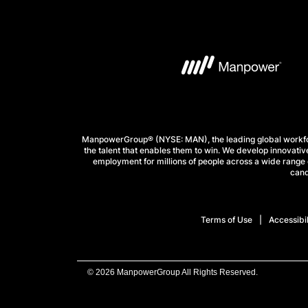
ManpowerGroup® (NYSE: MAN), the leading global workforc
the talent that enables them to win. We develop innovative
employment for millions of people across a wide range o
cand
Terms of Use
Accessibil
© 2026 ManpowerGroup All Rights Reserved.