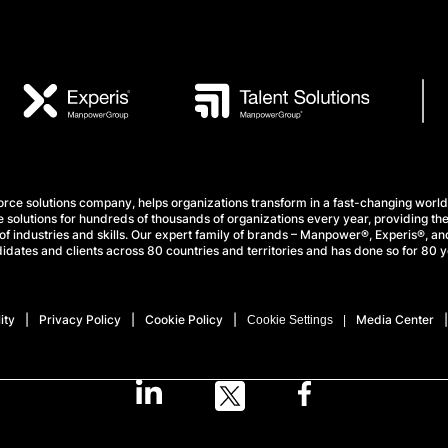
e solutions company, helps organizations transform in a fast-changing world
 solutions for hundreds of thousands of organizations every year, providing the
f industries and skills. Our expert family of brands – Manpower®, Experis®, and
idates and clients across 80 countries and territories and has done so for 80 y
ity
Privacy Policy
Cookie Policy
Media Center
Cookie Settings