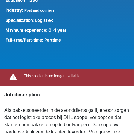
Education :
MBO
Industry:
Post and couriers
Specialization:
Logistiek
Minimum experience:
0 -1 year
Full-time/Part-time:
Parttime
This position is no longer available
Job description
Als pakketsorteerder in de avonddienst ga jij ervoor zorgen
dat het logistieke proces bij DHL soepel verloopt en dat
klanten hun pakketten op tijd ontvangen. Dankzij jouw
harde werk blijven de klanten tevreden! Voor jouw inzet