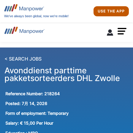
USE THE APP
We’ve always been global, now we’re mobile!
< SEARCH JOBS
Avonddienst parttime
pakketsorteerders DHL Zwolle
Reference Number:
218264
Posted:
7月 14, 2026
Form of employment:
Temporary
Salary:
€ 15,00 Per Hour