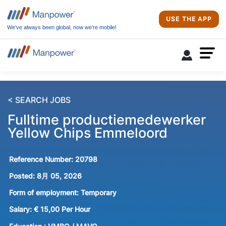
USE THE APP
We’ve always been global, now we’re mobile!
< SEARCH JOBS
Fulltime productiemedewerker
Yellow Chips Emmeloord
Reference Number:
20798
Posted:
8月 05, 2026
Form of employment:
Temporary
Salary:
€ 15,00 Per Hour