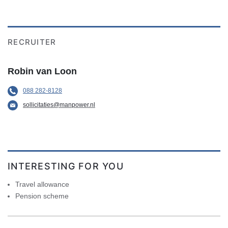
RECRUITER
Robin van Loon
088 282-8128
sollicitaties@manpower.nl
INTERESTING FOR YOU
Travel allowance
Pension scheme