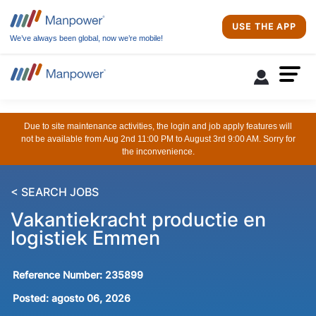
USE THE APP
We’ve always been global, now we’re mobile!
Due to site maintenance activities, the login and job apply features will
not be available from Aug 2nd 11:00 PM to August 3rd 9:00 AM. Sorry for
the inconvenience.
< SEARCH JOBS
Vakantiekracht productie en
logistiek Emmen
Reference Number:
235899
Posted:
agosto 06, 2026