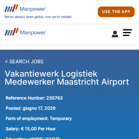
USE THE APP
We’ve always been global, now we’re mobile!
< SEARCH JOBS
Vakantiewerk Logistiek
Medewerker Maastricht Airport
Reference Number:
235763
Posted:
giugno 17, 2026
Form of employment:
Temporary
Salary:
€ 15,00 Per Hour