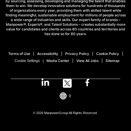
by sourcing, assessing, developing and managing the talent that enables
them to win. We develop innovative solutions for hundreds of thousands
of organizations every year, providing them with skilled talent while
finding meaningful, sustainable employment for millions of people across
a wide range of industries and skills. Our expert family of brands –
Manpower®, Experis®, and Talent Solutions – creates substantially more
value for candidates and clients across 80 countries and territories and
has done so for 80 years.
Terms of Use
Accessibility
Privacy Policy
Cookie Policy
Media Center
View All Jobs
Sitemap
Cookie Settings
()
© 2026 ManpowerGroup All Rights Reserved.