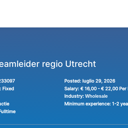
eamleider regio Utrecht
233097
Posted:
luglio 29, 2026
:
Fixed
Salary:
€ 16,00 - € 22,00 Per
Industry:
Wholesale
ctie
Minimum experience:
1-2 yea
Fulltime