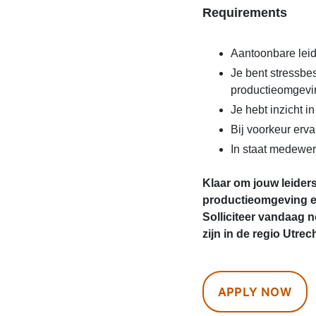
Requirements
Aantoonbare lei
Je bent stressbe
productieomgevi
Je hebt inzicht i
Bij voorkeur erva
In staat medewer
Klaar om jouw leider
productieomgeving en
Solliciteer vandaag 
zijn in de regio Utrec
APPLY NOW