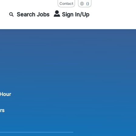
Contact
()
Search Jobs
Sign In/Up
 Hour
rs