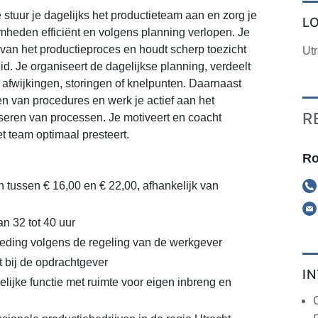
 stuur je dagelijks het productieteam aan en zorg je
L
mheden efficiënt en volgens planning verlopen. Je
van het productieproces en houdt scherp toezicht
Utr
eid. Je organiseert de dagelijkse planning, verdeelt
ij afwijkingen, storingen of knelpunten. Daarnaast
ven van procedures en werk je actief aan het
R
seren van processen. Je motiveert en coacht
 team optimaal presteert.
Ro
n tussen € 16,00 en € 22,00, afhankelijk van
n 32 tot 40 uur
eding volgens de regeling van de werkgever
t bij de opdrachtgever
I
lijke functie met ruimte voor eigen inbreng en
C