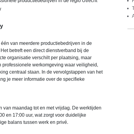
sionele productiebedrijven in de regio Utrecht
w
y
j één van meerdere productiebedrijven in de
Het betreft een direct dienstverband bij de
te organisatie verschilt per plaatsing, maar
n professionele werkomgeving waar veiligheid,
ing centraal staan. In de vervolgstappen van het
ang je meer informatie over de specifieke
n van maandag tot en met vrijdag. De werktijden
00 en 17:00 uur, wat zorgt voor duidelijke
tige balans tussen werk en privé.