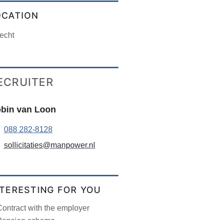
OCATION
echt
ECRUITER
bin van Loon
088 282-8128
sollicitaties@manpower.nl
NTERESTING FOR YOU
ontract with the employer