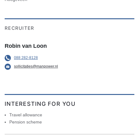
RECRUITER
Robin van Loon
088 282-8128
sollicitaties@manpower.nl
INTERESTING FOR YOU
Travel allowance
Pension scheme