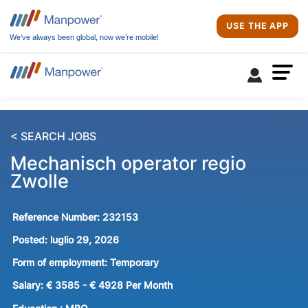
USE THE APP
We’ve always been global, now we’re mobile!
< SEARCH JOBS
Mechanisch operator regio
Zwolle
Reference Number:
232153
Posted:
luglio 29, 2026
Form of employment:
Temporary
Salary:
€ 3585 - € 4928 Per Month