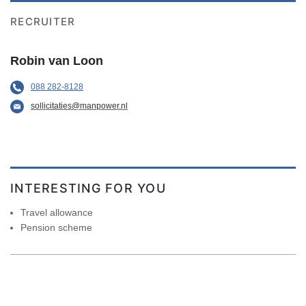
RECRUITER
Robin van Loon
088 282-8128
sollicitaties@manpower.nl
INTERESTING FOR YOU
Travel allowance
Pension scheme