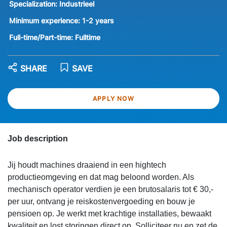
Specialization:
Industrieel
Minimum experience:
1-2 years
Full-time/Part-time:
Fulltime
SHARE
SAVE
APPLY NOW
Job description
Jij houdt machines draaiend in een hightech
productieomgeving en dat mag beloond worden. Als
mechanisch operator verdien je een brutosalaris tot € 30,-
per uur, ontvang je reiskostenvergoeding en bouw je
pensioen op. Je werkt met krachtige installaties, bewaakt
kwaliteit en lost storingen direct op. Solliciteer nu en zet de