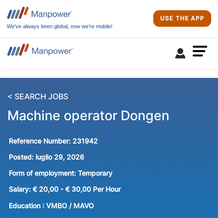
USE THE APP
We’ve always been global, now we’re mobile!
< SEARCH JOBS
Machine operator Dongen
Reference Number:
231942
Posted:
luglio 29, 2026
Form of employment:
Temporary
Salary:
€ 20,00 - € 30,00 Per Hour
Education :
VMBO / MAVO