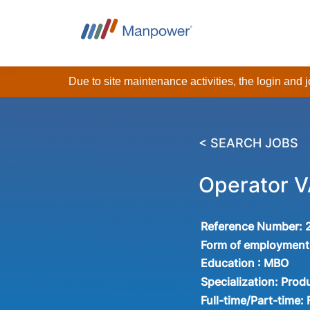
Due to site maintenance activities, the login and
< SEARCH JOBS
Operator 
Reference Number:
Form of employment
Education :
MBO
Specialization:
Produ
Full-time/Part-time: