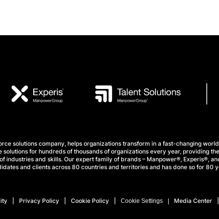
e solutions company, helps organizations transform in a fast-changing world
 solutions for hundreds of thousands of organizations every year, providing the
f industries and skills. Our expert family of brands – Manpower®, Experis®, and
idates and clients across 80 countries and territories and has done so for 80 y
ity
Privacy Policy
Cookie Policy
Media Center
Cookie Settings