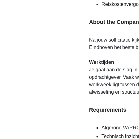
Reiskostenvergo
About the Compan
Na jouw sollicitatie k
Eindhoven het beste bi
Werktijden
Je gaat aan de slag in
opdrachtgever. Vaak wer
werkweek ligt tussen de
afwisseling en structuu
Requirements
Afgerond VAPRO A
Technisch inzich