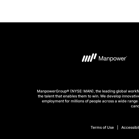
ManpowerGroup® (NYSE: MAN), the leading global workforc
the talent that enables them to win. We develop innovative
employment for millions of people across a wide range o
cand
Terms of Use
Accessibil