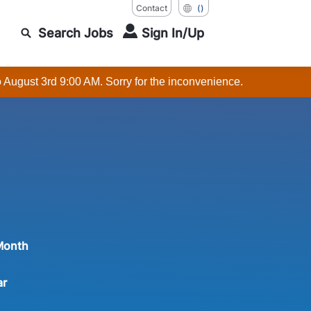
Contact
()
Search Jobs
Sign In/Up
o August 3rd 9:00 AM. Sorry for the inconvenience.
Month
ar