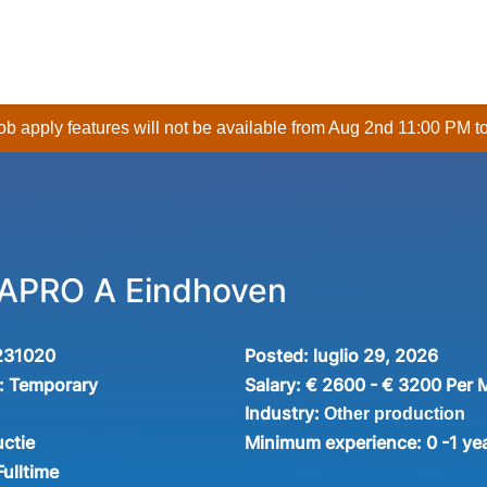
 job apply features will not be available from Aug 2nd 11:00 PM t
VAPRO A Eindhoven
231020
Posted:
luglio 29, 2026
:
Temporary
Salary:
€ 2600 - € 3200 Per 
Industry:
Other production
ctie
Minimum experience:
0 -1 ye
Fulltime