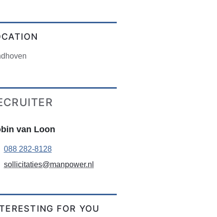
OCATION
ndhoven
ECRUITER
bin van Loon
088 282-8128
sollicitaties@manpower.nl
NTERESTING FOR YOU