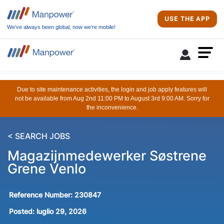
USE THE APP
We’ve always been global, now we’re mobile!
Due to site maintenance activities, the login and job apply features will
not be available from Aug 2nd 11:00 PM to August 3rd 9:00 AM. Sorry for
the inconvenience.
< SEARCH JOBS
Magazijnmedewerker Søstrene
Grene Venlo
Reference Number:
230847
Posted:
luglio 29, 2026