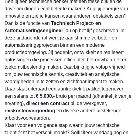
Ben jij een technische denker met een frisse blik en de
drive om dingen écht beter te maken? Krijg jij energie van
innovatie en zie je kansen waar anderen obstakels zien?
Dan is de functie van
Technisch Project- en
Automatiseringsengineer
jou op het lijf geschreven. In
deze uitdagende rol werk je aan slimme verbeter- en
automatiseringsprojecten binnen een moderne
productieomgeving. Jij bedenkt, ontwikkelt en realiseert
oplossingen die processen efficiënter, betrouwbaarder en
toekomstbestendig maken. Daarbij krijg je volop vrijheid
om jouw technische kennis, creativiteit en analytische
vaardigheden in te zetten en zichtbaar impact te maken.
Daar staat uiteraard een aantrekkelijk pakket tegenover:
een salaris tot
€ 5.000,-
bruto per maand (afhankelijk van je
ervaring),
direct een contract
bij de werkgever,
reiskostenvergoeding
en diverse andere uitstekende
arbeidsvoorwaarden.
Klaar voor een volgende stap waarin jouw technische
talent écht het verschil maakt? Solliciteer vandaag nog en