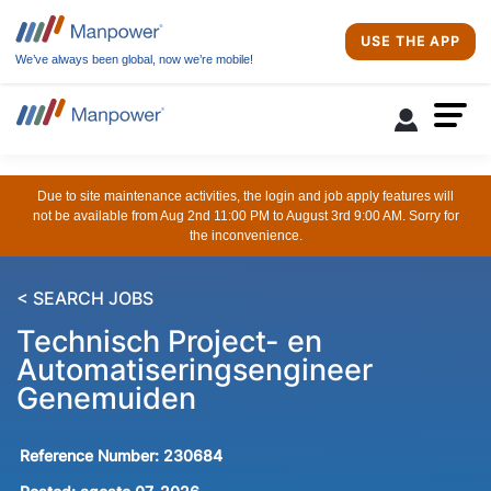
USE THE APP
We’ve always been global, now we’re mobile!
Due to site maintenance activities, the login and job apply features will
not be available from Aug 2nd 11:00 PM to August 3rd 9:00 AM. Sorry for
the inconvenience.
< SEARCH JOBS
Technisch Project- en
Automatiseringsengineer
Genemuiden
Reference Number:
230684