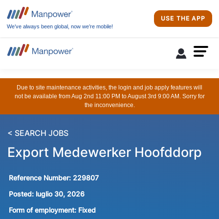
USE THE APP
We’ve always been global, now we’re mobile!
Due to site maintenance activities, the login and job apply features will
not be available from Aug 2nd 11:00 PM to August 3rd 9:00 AM. Sorry for
the inconvenience.
< SEARCH JOBS
Export Medewerker Hoofddorp
Reference Number:
229807
Posted:
luglio 30, 2026
Form of employment:
Fixed