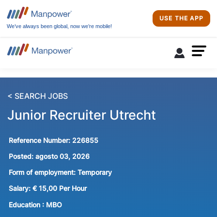
USE THE APP
We’ve always been global, now we’re mobile!
< SEARCH JOBS
Junior Recruiter Utrecht
Reference Number:
226855
Posted:
agosto 03, 2026
Form of employment:
Temporary
Salary:
€ 15,00 Per Hour
Education :
MBO