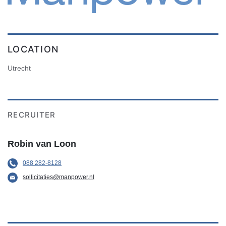
LOCATION
Utrecht
RECRUITER
Robin van Loon
088 282-8128
sollicitaties@manpower.nl