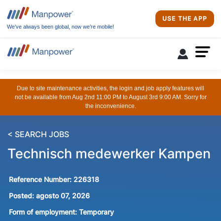
USE THE APP
We’ve always been global, now we’re mobile!
Due to site maintenance activities, the login and job apply features will
not be available from Aug 2nd 11:00 PM to August 3rd 9:00 AM. Sorry for
the inconvenience.
< SEARCH JOBS
Technisch medewerker Kampen
Reference Number:
226318
Posted:
agosto 07, 2026
Form of employment:
Temporary