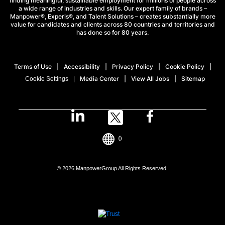
finding meaningful, sustainable employment for millions of people across
a wide range of industries and skills. Our expert family of brands –
Manpower®, Experis®, and Talent Solutions – creates substantially more
value for candidates and clients across 80 countries and territories and
has done so for 80 years.
Terms of Use
Accessibility
Privacy Policy
Cookie Policy
Media Center
View All Jobs
Sitemap
Cookie Settings
()
© 2026 ManpowerGroup All Rights Reserved.