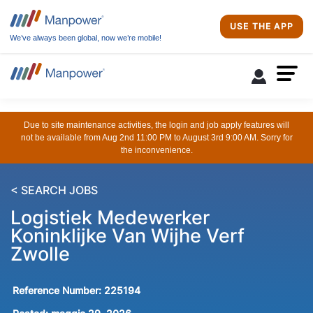
USE THE APP
We’ve always been global, now we’re mobile!
Due to site maintenance activities, the login and job apply features will
not be available from Aug 2nd 11:00 PM to August 3rd 9:00 AM. Sorry for
the inconvenience.
< SEARCH JOBS
Logistiek Medewerker
Koninklijke Van Wijhe Verf
Zwolle
Reference Number:
225194