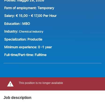
Posted:
maggio 29, 2026
Form of employment:
Temporary
Salary:
€ 15,00 - € 17,00 Per Hour
Education :
MBO
Industry:
Chemical industry
Specialization:
Productie
Minimum experience:
0 -1 year
Full-time/Part-time:
Fulltime
This position is no longer available
Job description