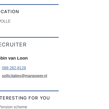
OCATION
OLLE
ECRUITER
bin van Loon
088 282-8128
sollicitaties@manpower.nl
NTERESTING FOR YOU
Pension scheme