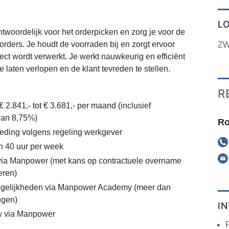
L
ntwoordelijk voor het orderpicken en zorg je voor de
orders. Je houdt de voorraden bij en zorgt ervoor
ZW
rrect wordt verwerkt. Je werkt nauwkeurig en efficiënt
 laten verlopen en de klant tevreden te stellen.
R
€ 2.841,- tot € 3.681,- per maand (inclusief
van 8,75%)
Ro
eding volgens regeling werkgever
n 40 uur per week
via Manpower (met kans op contractuele overname
eren)
gelijkheden via Manpower Academy (meer dan
ngen)
I
 via Manpower