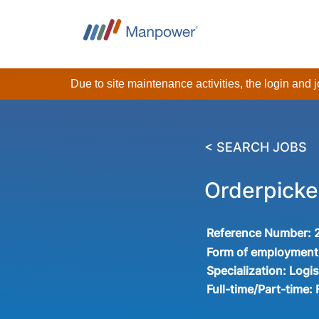
Due to site maintenance activities, the login and
< SEARCH JOBS
Orderpicke
Reference Number:
Form of employment
Specialization:
Logis
Full-time/Part-time: