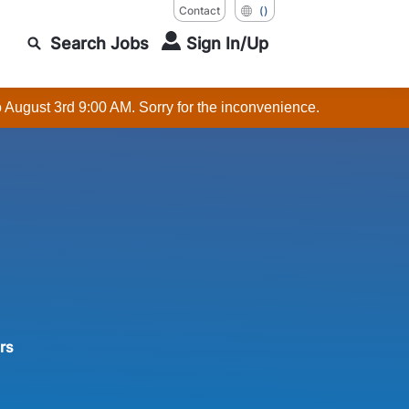
Contact
()
Search Jobs
Sign In/Up
o August 3rd 9:00 AM. Sorry for the inconvenience.
rs