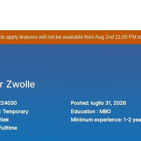
 job apply features will not be available from Aug 2nd 11:00 PM t
r Zwolle
224030
Posted:
luglio 31, 2026
:
Temporary
Education :
MBO
tiek
Minimum experience:
1-2 yea
Fulltime