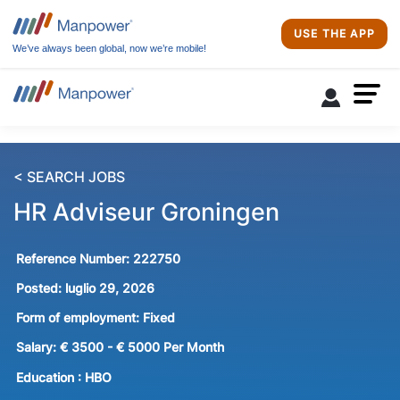
USE THE APP
We’ve always been global, now we’re mobile!
< SEARCH JOBS
HR Adviseur Groningen
Reference Number:
222750
Posted:
luglio 29, 2026
Form of employment:
Fixed
Salary:
€ 3500 - € 5000 Per Month
Education :
HBO