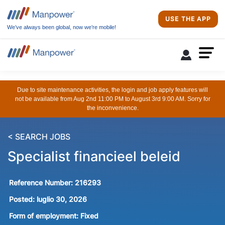
USE THE APP
We’ve always been global, now we’re mobile!
Due to site maintenance activities, the login and job apply features will
not be available from Aug 2nd 11:00 PM to August 3rd 9:00 AM. Sorry for
the inconvenience.
< SEARCH JOBS
Specialist financieel beleid
Reference Number:
216293
Posted:
luglio 30, 2026
Form of employment:
Fixed