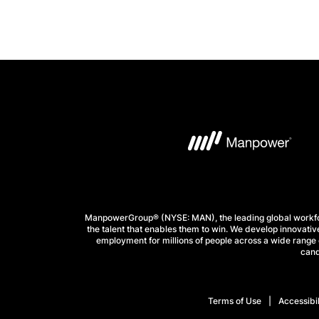
ManpowerGroup® (NYSE: MAN), the leading global workforc
the talent that enables them to win. We develop innovative
employment for millions of people across a wide range o
cand
Terms of Use
Accessibil