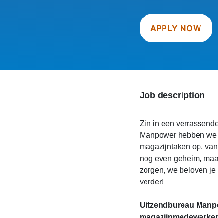
APPLY NOW
Job description
Zin in een verrassend
Manpower hebben we go
magazijntaken op, van v
nog even geheim, maar
zorgen, we beloven je 
verder!
Uitzendbureau Manpo
magazijnmedewerker