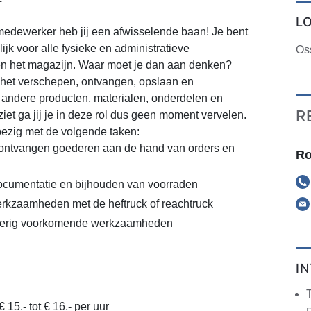
L
medewerker heb jij een afwisselende baan! Je bent
jk voor alle fysieke en administratieve
Os
 het magazijn. Waar moet je dan aan denken?
 het verschepen, ontvangen, opslaan en
 andere producten, materialen, onderdelen en
R
ziet ga jij je in deze rol dus geen moment vervelen.
 bezig met de volgende taken:
 ontvangen goederen aan de hand van orders en
Ro
ocumentatie en bijhouden van voorraden
rkzaamheden met de heftruck of reachtruck
verig voorkomende werkzaamheden
I
 15,- tot € 16,- per uur