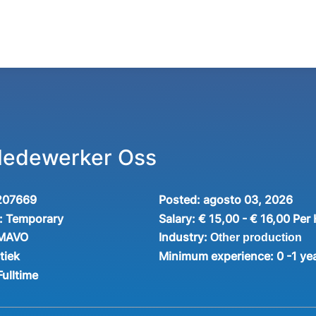
Medewerker Oss
207669
Posted:
agosto 03, 2026
:
Temporary
Salary:
€ 15,00 - € 16,00 Per
Industry:
 MAVO
Other production
tiek
Minimum experience:
0 -1 ye
Fulltime