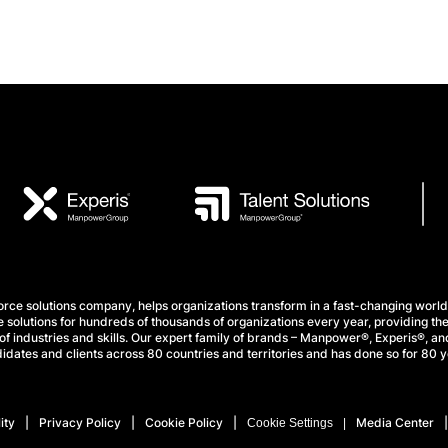
e solutions company, helps organizations transform in a fast-changing world
 solutions for hundreds of thousands of organizations every year, providing the
f industries and skills. Our expert family of brands – Manpower®, Experis®, and
idates and clients across 80 countries and territories and has done so for 80 y
ity
Privacy Policy
Cookie Policy
Media Center
Cookie Settings