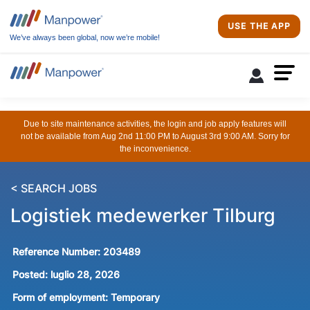
USE THE APP
We’ve always been global, now we’re mobile!
Due to site maintenance activities, the login and job apply features will
not be available from Aug 2nd 11:00 PM to August 3rd 9:00 AM. Sorry for
the inconvenience.
< SEARCH JOBS
Logistiek medewerker Tilburg
Reference Number:
203489
Posted:
luglio 28, 2026
Form of employment:
Temporary