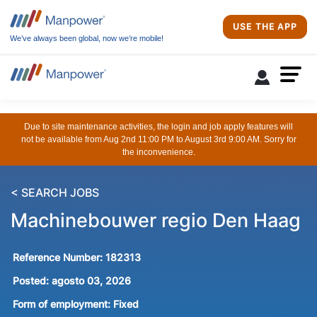
USE THE APP
We’ve always been global, now we’re mobile!
Due to site maintenance activities, the login and job apply features will
not be available from Aug 2nd 11:00 PM to August 3rd 9:00 AM. Sorry for
the inconvenience.
< SEARCH JOBS
Machinebouwer regio Den Haag
Reference Number:
182313
Posted:
agosto 03, 2026
Form of employment:
Fixed