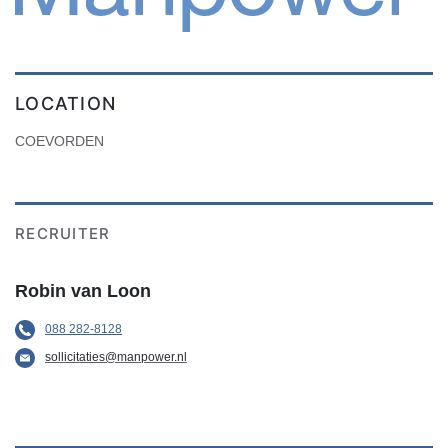
LOCATION
COEVORDEN
RECRUITER
Robin van Loon
088 282-8128
sollicitaties@manpower.nl