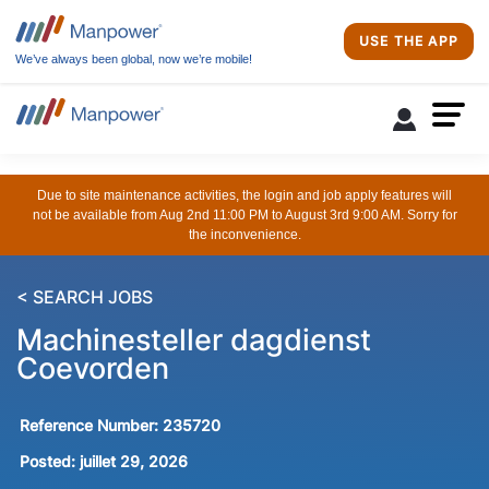
USE THE APP
We’ve always been global, now we’re mobile!
Due to site maintenance activities, the login and job apply features will
not be available from Aug 2nd 11:00 PM to August 3rd 9:00 AM. Sorry for
the inconvenience.
< SEARCH JOBS
Machinesteller dagdienst
Coevorden
Reference Number:
235720
Posted:
juillet 29, 2026