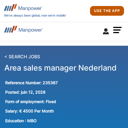
USE THE APP
We’ve always been global, now we’re mobile!
< SEARCH JOBS
Area sales manager Nederland
Reference Number:
235367
Posted:
juin 12, 2026
Form of employment:
Fixed
Salary:
€ 4500 Per Month
Education :
MBO