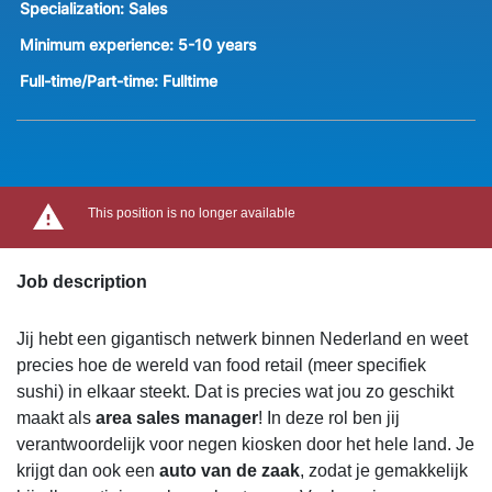
Specialization:
Sales
Minimum experience:
5-10 years
Full-time/Part-time:
Fulltime
This position is no longer available
Job description
Jij hebt een gigantisch netwerk binnen Nederland en weet
precies hoe de wereld van food retail (meer specifiek
sushi) in elkaar steekt. Dat is precies wat jou zo geschikt
maakt als
area sales manager
! In deze rol ben jij
verantwoordelijk voor negen kiosken door het hele land. Je
krijgt dan ook een
auto van de zaak
, zodat je gemakkelijk