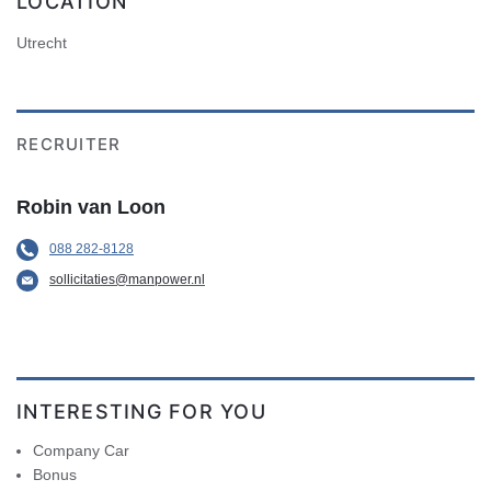
LOCATION
Utrecht
RECRUITER
Robin van Loon
088 282-8128
sollicitaties@manpower.nl
INTERESTING FOR YOU
Company Car
Bonus