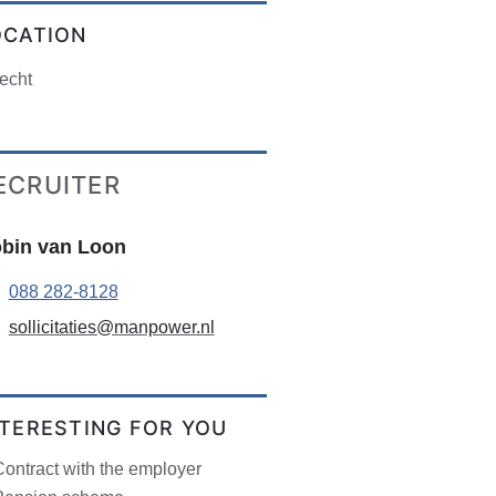
OCATION
echt
ECRUITER
bin van Loon
088 282-8128
sollicitaties@manpower.nl
NTERESTING FOR YOU
ontract with the employer