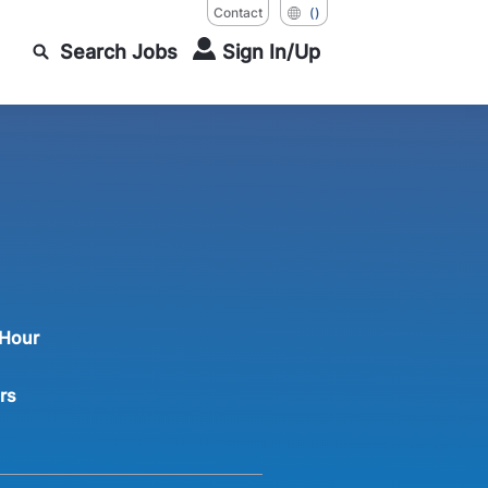
Contact
()
Search Jobs
Sign In/Up
 Hour
rs