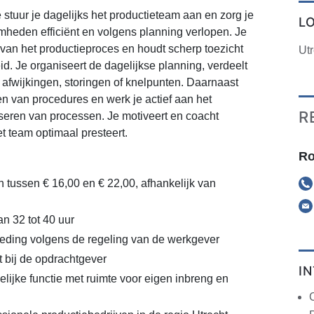
 stuur je dagelijks het productieteam aan en zorg je
L
mheden efficiënt en volgens planning verlopen. Je
van het productieproces en houdt scherp toezicht
Utr
eid. Je organiseert de dagelijkse planning, verdeelt
ij afwijkingen, storingen of knelpunten. Daarnaast
ven van procedures en werk je actief aan het
R
seren van processen. Je motiveert en coacht
 team optimaal presteert.
Ro
n tussen € 16,00 en € 22,00, afhankelijk van
n 32 tot 40 uur
eding volgens de regeling van de werkgever
t bij de opdrachtgever
I
lijke functie met ruimte voor eigen inbreng en
C