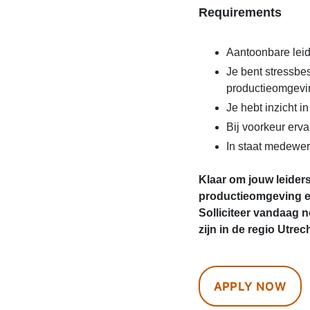
Requirements
Aantoonbare lei
Je bent stressbe
productieomgevi
Je hebt inzicht i
Bij voorkeur erva
In staat medewer
Klaar om jouw leider
productieomgeving en
Solliciteer vandaag 
zijn in de regio Utrec
APPLY NOW