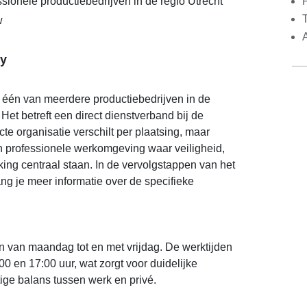
sionele productiebedrijven in de regio Utrecht
w
y
j één van meerdere productiebedrijven in de
Het betreft een direct dienstverband bij de
te organisatie verschilt per plaatsing, maar
n professionele werkomgeving waar veiligheid,
ing centraal staan. In de vervolgstappen van het
ang je meer informatie over de specifieke
n van maandag tot en met vrijdag. De werktijden
00 en 17:00 uur, wat zorgt voor duidelijke
tige balans tussen werk en privé.