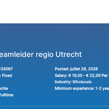
eamleider regio Utrecht
233097
Posted:
juillet 29, 2026
:
Fixed
Salary:
€ 16,00 - € 22,00 Per
Industry:
Wholesale
ctie
Minimum experience:
1-2 yea
Fulltime