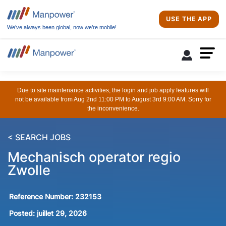
USE THE APP
We’ve always been global, now we’re mobile!
Due to site maintenance activities, the login and job apply features will
not be available from Aug 2nd 11:00 PM to August 3rd 9:00 AM. Sorry for
the inconvenience.
< SEARCH JOBS
Mechanisch operator regio
Zwolle
Reference Number:
232153
Posted:
juillet 29, 2026