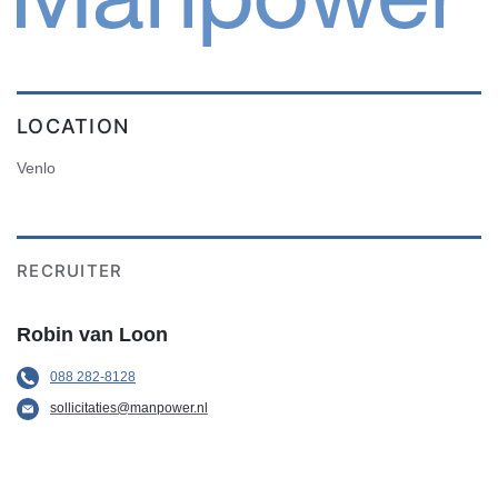
LOCATION
Venlo
RECRUITER
Robin van Loon
088 282-8128
sollicitaties@manpower.nl