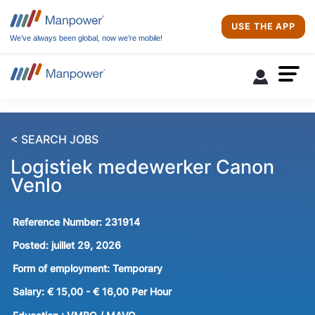
USE THE APP
We’ve always been global, now we’re mobile!
< SEARCH JOBS
Logistiek medewerker Canon
Venlo
Reference Number:
231914
Posted:
juillet 29, 2026
Form of employment:
Temporary
Salary:
€ 15,00 - € 16,00 Per Hour