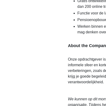
Gratis ontwikke
dan 200 online t
Functie voor de l
Pensioenopbouw
Werken binnen ee
mag denken over
About the Compan
Onze opdrachtgever is 
informele sfeer en kor
verbeteringen, zoals
krijg je goede begeleid
verantwoordelijkheid.
We kunnen op dit mome
organisatie. Tijdens het