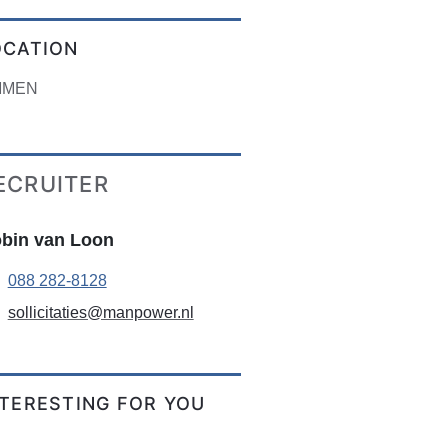
OCATION
MMEN
ECRUITER
bin van Loon
088 282-8128
sollicitaties@manpower.nl
NTERESTING FOR YOU