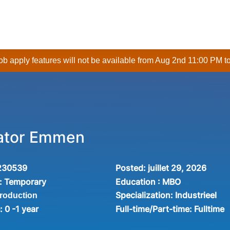
 job apply features will not be available from Aug 2nd 11:00 PM t
ator Emmen
230539
Posted:
juillet 29, 2026
:
Temporary
Education :
MBO
Specialization:
Industrieel
production
e:
0 -1 year
Full-time/Part-time:
Fulltime