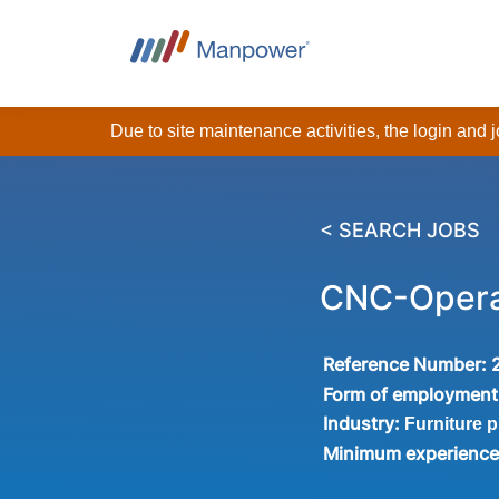
Due to site maintenance activities, the login and
< SEARCH JOBS
CNC-Oper
Reference Number:
Form of employment
Industry:
Furniture 
Minimum experienc