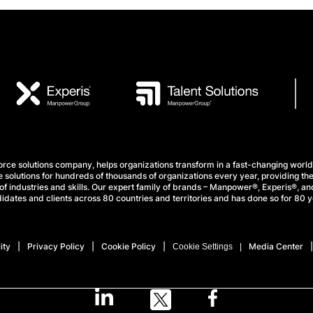
e solutions company, helps organizations transform in a fast-changing world
 solutions for hundreds of thousands of organizations every year, providing the
f industries and skills. Our expert family of brands – Manpower®, Experis®, and
idates and clients across 80 countries and territories and has done so for 80 y
ity
Privacy Policy
Cookie Policy
Media Center
Cookie Settings