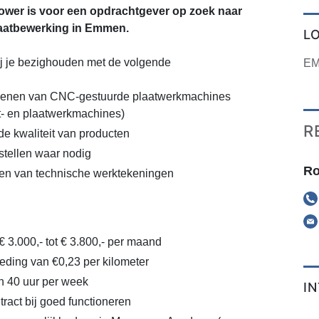
wer is voor een opdrachtgever op zoek naar
aatbewerking in Emmen.
L
ij je bezighouden met de volgende
E
dienen van CNC-gestuurde plaatwerkmachines
et- en plaatwerkmachines)
R
de kwaliteit van producten
stellen waar nodig
Ro
pen van technische werktekeningen
€ 3.000,- tot € 3.800,- per maand
ding van €0,23 per kilometer
n 40 uur per week
I
ract bij goed functioneren