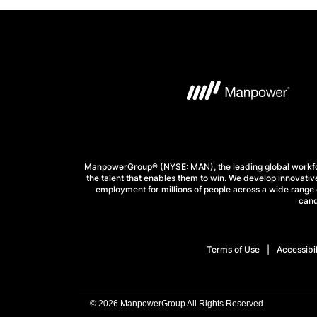
ManpowerGroup® (NYSE: MAN), the leading global workforc
the talent that enables them to win. We develop innovative
employment for millions of people across a wide range o
cand
Terms of Use
Accessibil
© 2026 ManpowerGroup All Rights Reserved.