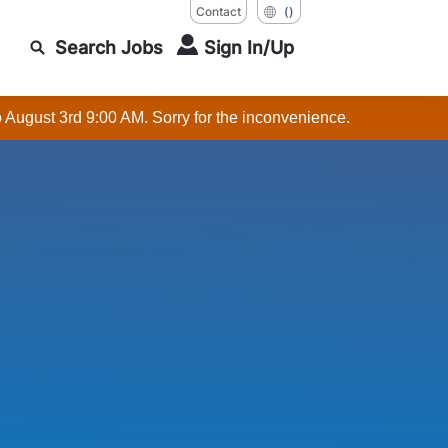
Contact
()
Search Jobs
Sign In/Up
o August 3rd 9:00 AM. Sorry for the inconvenience.